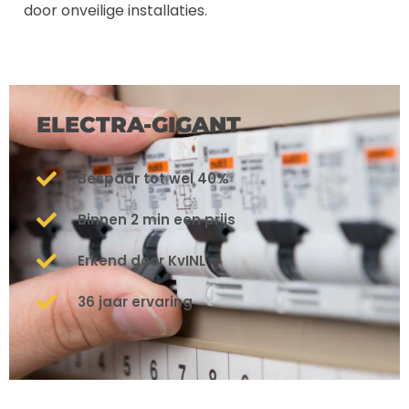
door onveilige installaties.
ELECTRA-GIGANT
Bespaar tot wel 40%
Binnen 2 min een prijs
Erkend door KvINL
36 jaar ervaring