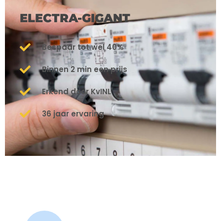
ELECTRA-GIGANT
Bespaar tot wel 40%
Binnen 2 min een prijs
Erkend door KvINL
36 jaar ervaring