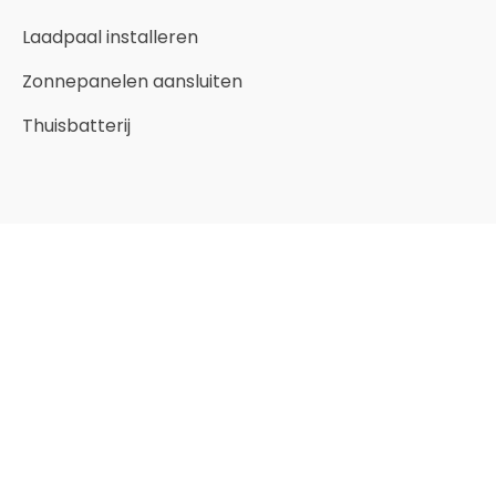
Laadpaal installeren
Zonnepanelen aansluiten
Thuisbatterij
Veelgezochte locaties
Elektricien Almelo
Elektricien Apeldoorn
Elektricien Utrecht
Elektricien Almere
Elektricien Amsterdam