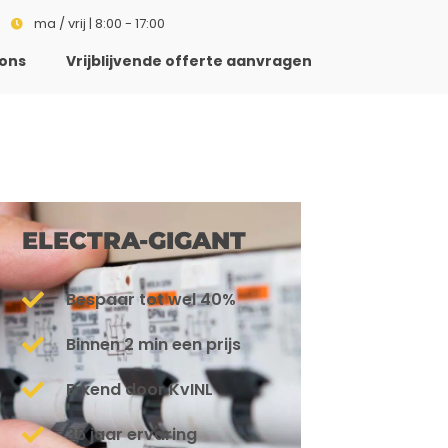
ma / vrij | 8:00 - 17:00
ons
Vrijblijvende offerte aanvragen
ELECTRA-GIGANT
Bespaar tot wel 40%
Binnen 2 min een prijs
Erkend door KvINL
36 jaar ervaring