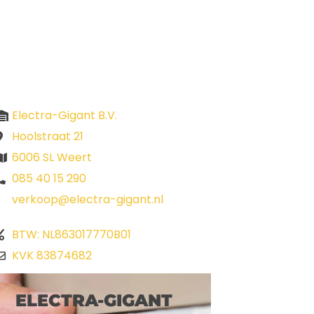
Electra-Gigant B.V.
Hoolstraat 21
6006 SL Weert
085 40 15 290
verkoop@electra-gigant.nl
BTW: NL863017770B01
KVK 83874682
ELECTRA-GIGANT