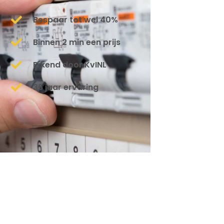
Bespaar tot wel 40%
Binnen 2 min een prijs
Erkend door KvINL
36 jaar ervaring