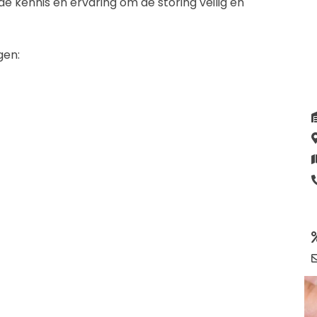
 de kennis en ervaring om de storing veilig en
gen: