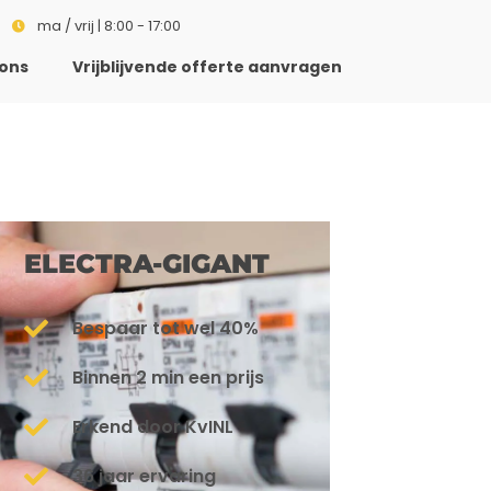
ma / vrij | 8:00 - 17:00
ons
Vrijblijvende offerte aanvragen
ELECTRA-GIGANT
Bespaar tot wel 40%
Binnen 2 min een prijs
Erkend door KvINL
36 jaar ervaring