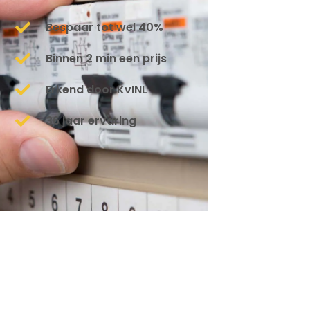
Bespaar tot wel 40%
Binnen 2 min een prijs
Erkend door KvINL
36 jaar ervaring