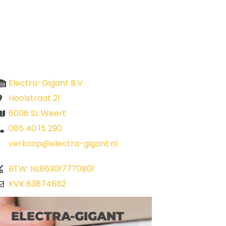
Electra-Gigant B.V.
Hoolstraat 21
6006 SL Weert
085 40 15 290
verkoop@electra-gigant.nl
BTW: NL863017770B01
KVK 83874682
ELECTRA-GIGANT